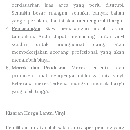
berdasarkan luas area yang perlu ditutupi.
Semakin besar ruangan, semakin banyak bahan
yang diperlukan, dan ini akan memengaruhi harga.
Pemasangan
: Biaya pemasangan adalah faktor
tambahan. Anda dapat memasang lantai vinyl
sendiri untuk menghemat uang, atau
mempekerjakan seorang profesional, yang akan
menambah biaya.
Merek dan Produsen
:
Merek tertentu atau
produsen dapat mempengaruhi harga lantai vinyl.
Beberapa merek terkenal mungkin memiliki harga
yang lebih tinggi.
Kisaran Harga Lantai Vinyl
Pemilihan lantai adalah salah satu aspek penting yang