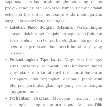
keputusan cerdas untuk menghemat uang dalam
proyek renovasi atau dekorasi rumah. Berikut adalah
beberapa tips untuk membantu Anda mendapatkan
harga lantai vinyl yang terjangkau:
Lakukan Riset dengan Seksama
: Perbandingan
harga adalah kunci. Jelajahi berbagai toko fisik dan
toko online, serta perbandingkan harga dari
beberapa produsen dan merek lantai vinyl yang
berbeda.
Pertimbangkan Tipe Lantai Vinyl
: Ada berbagai
jenis lantai vinyl, termasuk lantai lembaran, lantai
vinyl plank, dan lantai vinyl tile. Lantai lembaran
seringkali lebih terjangkau daripada plank atau
tile, jadi pertimbangkan tipe yang sesuai dengan
anggaran Anda.
Perhatikan Kualitas
: Meskipun mencari yang
terjangkau, jangan kompromi pada kualitas. Pilih