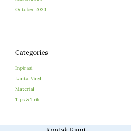
October 2023
Categories
Inpirasi
Lantai Vinyl
Material
Tips & Trik
Kontak Kami