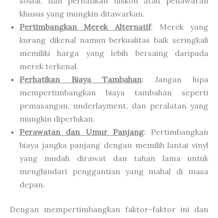
sosial, dan perhatikan diskon atau penawaran
khusus yang mungkin ditawarkan.
Pertimbangkan Merek Alternatif
: Merek yang
kurang dikenal namun berkualitas baik seringkali
memiliki harga yang lebih bersaing daripada
merek terkenal.
Perhatikan Biaya Tambahan
: Jangan lupa
mempertimbangkan biaya tambahan seperti
pemasangan, underlayment, dan peralatan yang
mungkin diperlukan.
Perawatan dan Umur Panjang
: Pertimbangkan
biaya jangka panjang dengan memilih lantai vinyl
yang mudah dirawat dan tahan lama untuk
menghindari penggantian yang mahal di masa
depan.
Dengan mempertimbangkan faktor-faktor ini dan